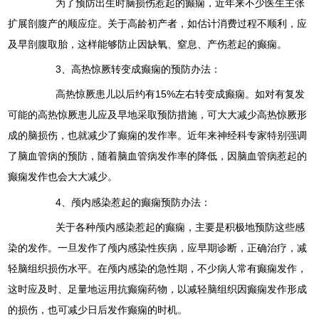
为了预防出生时脑损伤惹起的癫痫，近年来不少医生主张
扩展剖腹产的顺应症。关于高龄初产者，如估计消费过程不顺利，应
及早剖腹取胎，这样能够防止因缺氧、窒息、产伤惹起的癫痫。
3、高热惊厥转变成癫痫的预防办法：
高热惊厥患儿以后约有15%左右转变成癫痫。如对有复发
可能的高热惊厥患儿应及早地采取预防措施，可大大减少高热惊厥形
成的脑损伤，也就减少了癫痫的发作率。近年来神经科专家特别强调
了脑血管病的预防，随着脑血管病发作率的降低，因脑血管病惹起的
癫痫发作也会大大减少。
4、颅内感染惹起的癫痫预防办法：
关于各种颅内感染惹起的癫痫，主要是积极地预防这些感
染的发作。一旦发作了颅内感染性疾病，应早期诊断，正确治疗，减
轻脑组织损伤水平。在颅内感染的急性期，不少病人常有癫痫发作，
这时应及时、足量地运用抗癫痫药物，以减轻脑组织因癫痫发作形成
的损伤，也可减少日后发作癫痫的时机。