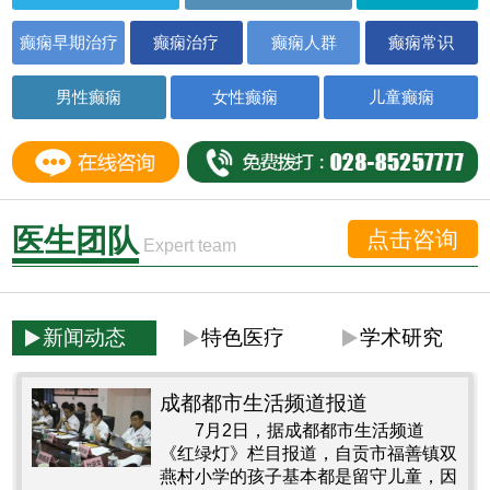
癫痫早期治疗
癫痫治疗
癫痫人群
癫痫常识
男性癫痫
女性癫痫
儿童癫痫
医生团队
点击咨询
Expert team
新闻动态
特色医疗
学术研究
成都都市生活频道报道
7月2日，据成都都市生活频道
《红绿灯》栏目报道，自贡市福善镇双
燕村小学的孩子基本都是留守儿童，因